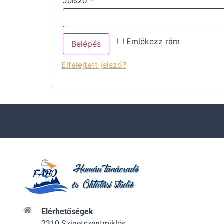
Jelszó
*
Emlékezz rám
Belépés
Elfelejtett jelszó?
Elérhetőségek
2310 Szigetszentmiklós