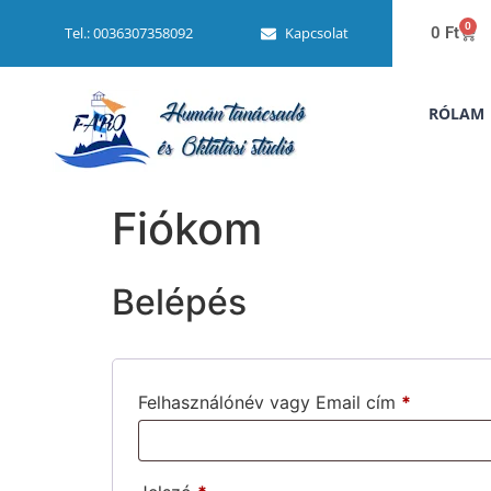
0
Kapcsolat
0
Ft
Tel.: 0036307358092
RÓLAM
Fiókom
Belépés
Felhasználónév vagy Email cím
*