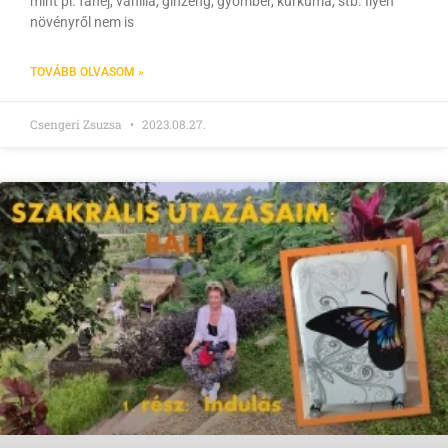
mint pl. fahéj, vanília, ginzeng, gyömbér, kurkuma, stb. Ilyen
növényről nem is
TOVÁBB OLVASOM »
Csengeri Zsuzsa
2023.08.27.