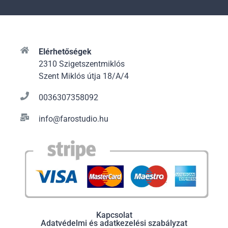
Elérhetőségek
2310 Szigetszentmiklós
Szent Miklós útja 18/A/4
0036307358092
info@farostudio.hu
Kapcsolat
Adatvédelmi és adatkezelési szabályzat