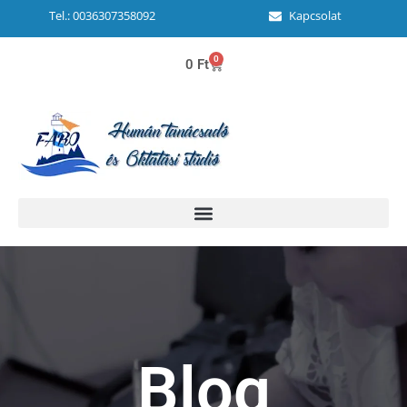
Tel.: 0036307358092
Kapcsolat
0
0
Ft
Blog