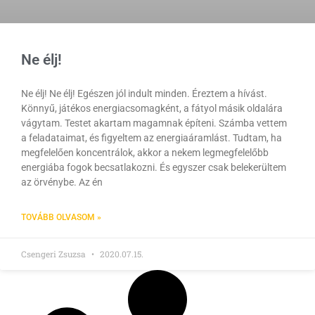
Ne élj!
Ne élj! Ne élj! Egészen jól indult minden. Éreztem a hívást.
Könnyű, játékos energiacsomagként, a fátyol másik oldalára
vágytam. Testet akartam magamnak építeni. Számba vettem
a feladataimat, és figyeltem az energiaáramlást. Tudtam, ha
megfelelően koncentrálok, akkor a nekem legmegfelelőbb
energiába fogok becsatlakozni. És egyszer csak belekerültem
az örvénybe. Az én
TOVÁBB OLVASOM »
Csengeri Zsuzsa
2020.07.15.