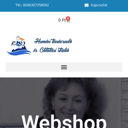
Tel.: 0036307358092
Kapcsolat
0
0
Ft
Webshop