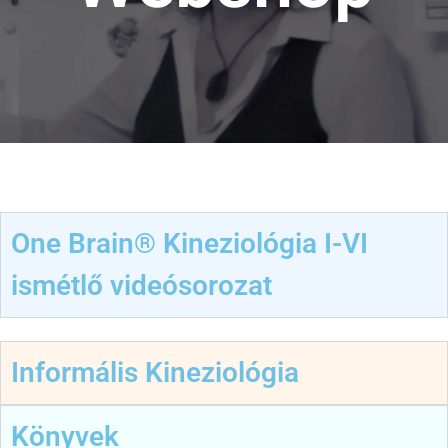
One Brain® Kineziológia I-VI
ismétlő videósorozat
Informális Kineziológia
Könyvek