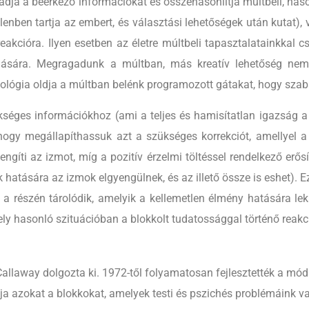
adja a beérkező információkat és összehasonlítja múltbéli, has
enben tartja az embert, és választási lehetőségek után kutat), v
eakcióra. Ilyen esetben az életre múltbeli tapasztalatainkkal 
dására. Megragadunk a múltban, más kreatív lehetőség nem 
iológia oldja a múltban belénk programozott gátakat, hogy sza
kséges információkhoz (ami a teljes és hamisítatlan igazság a 
i, hogy megállapíthassuk azt a szükséges korrekciót, amellyel 
ngíti az izmot, míg a pozitív érzelmi töltéssel rendelkező erősí
k hatására az izmok elgyengülnek, és az illető össze is eshet).
 részén tárolódik, amelyik a kellemetlen élmény hatására lek
mely hasonló szituációban a blokkolt tudatossággal történő reak
llaway dolgozta ki. 1972-től folyamatosan fejlesztették a módsz
ldja azokat a blokkokat, amelyek testi és pszichés problémáink va