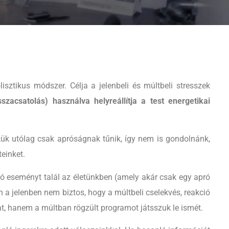
isztikus módszer. Célja a jelenbeli és múltbeli stresszek
zacsatolás) használva helyreállítja a test energetikai
ük utólag csak apróságnak tűnik, így nem is gondolnánk,
einket.
ó eseményt talál az életünkben (amely akár csak egy apró
 a jelenben nem biztos, hogy a múltbeli cselekvés, reakció
t, hanem a múltban rögzült programot játsszuk le ismét.