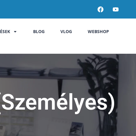
LÉSEK
BLOG
VLOG
WEBSHOP
 (Személyes)