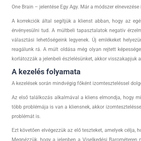
One Brain – jelentése Egy Agy. Már a módszer elnevezése is
A korrekciók által segítjük a klienst abban, hogy az eg
érvényesülni tud. A múltbeli tapasztalatok negatív érz
választási lehetőségeink legyenek. Új emlékeket helyez
reagálunk rá. A múlt oldása még olyan rejtett képessége
korlátozzák a jelenbeli észlelésünket, akkor visszakapj
A kezelés folyamata
A kezelések során mindvégig főként izomteszteléssel dolg
Az első találkozás alkalmával a kliens elmondja, hogy mié
több problémája is van a kliensnek, akkor izomteszteléss
problémát is.
Ezt követően elvégezzük az elő teszteket, amelyek célja, 
Megnézzük, hogy a jelenben a Viselkedési Barométeren mi