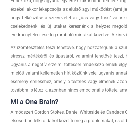
Ennek oka, hogy agyunk egy erre szakosodott területe, fog
érzékel, akkor lekapcsolja az elülső agyi működést (ami jel
hogy felkészítse a szervezetet az „üss vagy fuss” válaszr
cselekednénk, és új utakat keresnénk a helyzet megol
eredménytelen, esetleg romboló mintákat követve. A kinez
Az izomtesztelés teszi lehetővé, hogy hozzáférjünk a szü
stressz mértékéről és típusáról, valamint lehetővé tesz
Ugyanis a negatív érzelmi töltéssel rendelkező emlék elgye
mielőtt valami kellemetlen hírt közlünk vele, ugyanis anna
esemény emlékéhez, amely a testnek vagy elmének azon a
továbbra is létezik, azonban nincs emocionális töltete, a
Mi a One Brain?
A módszert Gordon Stokes, Daniel Whiteside és Candace Ca
elsősorban lelki oldalról közelíti meg a problémákat, és o