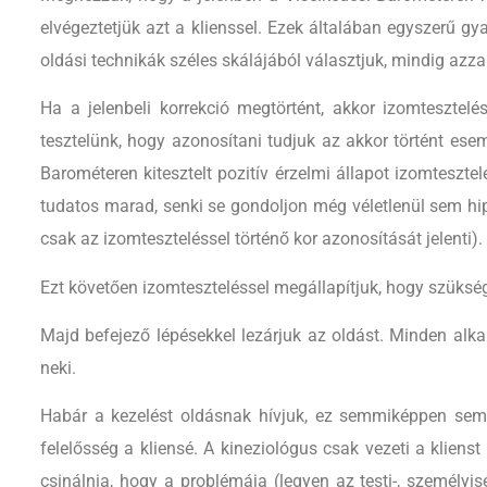
elvégeztetjük azt a klienssel. Ezek általában egyszerű gy
oldási technikák széles skálájából választjuk, mindig azza
Ha a jelenbeli korrekció megtörtént, akkor izomtesztelé
tesztelünk, hogy azonosítani tudjuk az akkor történt esem
Barométeren kitesztelt pozitív érzelmi állapot izomtesztel
tudatos marad, senki se gondoljon még véletlenül sem hi
csak az izomteszteléssel történő kor azonosítását jelenti).
Ezt követően izomteszteléssel megállapítjuk, hogy szükség v
Majd befejező lépésekkel lezárjuk az oldást. Minden alka
neki.
Habár a kezelést oldásnak hívjuk, ez semmiképpen sem j
felelősség a kliensé. A kineziológus csak vezeti a kliens
csinálnia, hogy a problémája (legyen az testi-, személyi