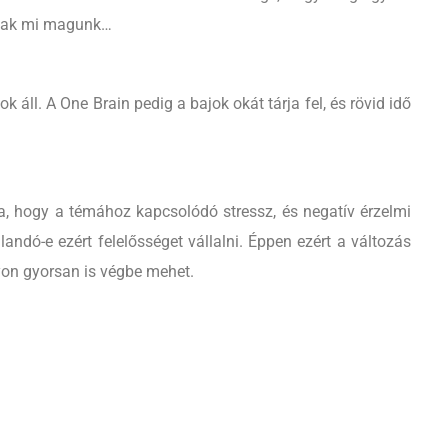
csak mi magunk…
l. A One Brain pedig a bajok okát tárja fel, és rövid idő
a, hogy a témához kapcsolódó stressz, és negatív érzelmi
jlandó-e ezért felelősséget vállalni. Éppen ezért a változás
yon gyorsan is végbe mehet.