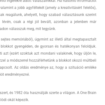
onló ingerekre adott válaszainkkal. Ha hasonló információt
alamint a jobb agyféltekét (amely a kreativitásért felelős),
csak reagálunk, ahelyett, hogy szabad választásunk szerint
lévén, csak a régi jól bevált, azonban a jelenben már
badon válasszuk meg, mit tegyünk.
sejtes memóriából), úgymint az illető által megtapasztalt
a blokkot gyengéden, de gyorsan és hatékonyan feloldjuk.
ti azt (ezért szoktuk azt mondani valakinek, hogy üljön le,
 Ezzel a módszerrel hozzáférhetünk a blokkot okozó múltbeli
apcsolt. Az oldás eredménye az, hogy a szituáció emléke
ciót eredményezné.
ert, és 1982 óta használják szerte a világon. A One Brain
lódi okát képezik.