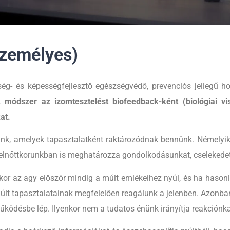
Személyes)
ség- és képességfejlesztő egészségvédő, prevenciós jellegű hol
 módszer az izomtesztelést biofeedback-ként (biológiai viss
at.
nk, amelyek tapasztalatként raktározódnak bennünk. Némelyik
felnőttkorunkban is meghatározza gondolkodásunkat, cselekedet
kor az agy először mindig a múlt emlékeihez nyúl, és ha hasonl
 múlt tapasztalatainak megfelelően reagálunk a jelenben. Azonban
űködésbe lép. Ilyenkor nem a tudatos énünk irányítja reakciónka