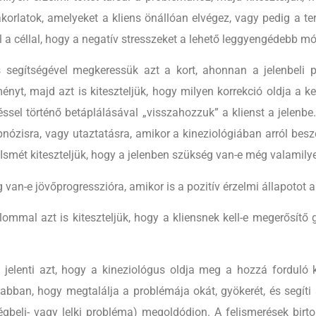
akorlatok, amelyeket a kliens önállóan elvégez, vagy pedig a ter
l a céllal, hogy a negatív stresszeket a lehető leggyengédebb mó
s segítségével megkeressük azt a kort, ahonnan a jelenbeli 
ényt, majd azt is kiteszteljük, hogy milyen korrekció oldja a k
éssel történő betáplálásával „visszahozzuk” a klienst a jelenbe.
pnózisra, vagy utaztatásra, amikor a kineziológiában arról bes
 Ismét kiteszteljük, hogy a jelenben szükség van-e még valamilye
an-e jövőprogresszióra, amikor is a pozitív érzelmi állapotot a te
lommal azt is kiteszteljük, hogy a kliensnek kell-e megerősítő 
elenti azt, hogy a kineziológus oldja meg a hozzá forduló k
t abban, hogy megtalálja a problémája okát, gyökerét, és segíti 
ségbeli- vagy lelki probléma) megoldódjon. A felismerések bir