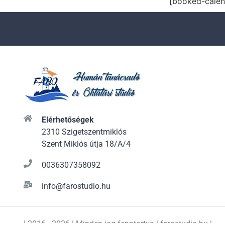
[booked-calen
Elérhetőségek
2310 Szigetszentmiklós
Szent Miklós útja 18/A/4
0036307358092
info@farostudio.hu
| 2016 - 2026 | Minden jog fenntartva | farostudio.hu |