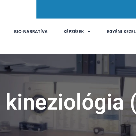
BIO-NARRATÍVA
KÉPZÉSEK
EGYÉNI KEZE
 kineziológia