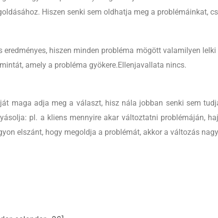
egoldásához. Hiszen senki sem oldhatja meg a problémáinkat, 
redményes, hiszen minden probléma mögött valamilyen lelki ok ál
smintát, amely a probléma gyökere.Ellenjavallata nincs.
saját maga adja meg a választ, hisz nála jobban senki sem tudj
lyásolja: pl. a kliens mennyire akar változtatni problémáján, ha
gyon elszánt, hogy megoldja a problémát, akkor a változás nag