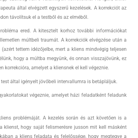
apeuta által elvégzett egyszerű kezelések. A korrekciót az
don távolítsuk el a testből és az elméből.
probléma ered. A kitesztelt korhoz további információkat
ellemetlen múltbeli traumát. A korrekciók elvégzése után a
 (azért tettem idézőjelbe, mert a kliens mindvégig teljesen
zélünk, hogy a múltba megyünk, és onnan visszajövünk, ez
n korrekcióra, amelyet a kliensnek el kell végeznie.
st által igényelt jövőbeli intervallumra is betápláljuk.
gyakorlatokat végeznie, amelyet házi feladatként feladunk
liens problémáját. A kezelés során és azt követően is a
a klienst, hogy saját felismerésre jusson mit kell másként
tokában a kliens feladata és felelőssége, hogy megtegye a