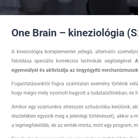
One Brain – kineziológia (
A kineziológia komplementer jellegű, alternatív személyi
feloldása speciális korrekciós technikák segítségével.
A
egyensúlyát és aktivizálja az öngyógyító mechanizmusok
Fogantatásunktól fogva számtalan esemény történik velü
hogy mégis mély nyomott hagyott a tudatalattinkban, és 
Amikor egy számunkra stresszes szituációba kerülünk, ak
részletében egyezik meg a jelenlegi történéssel), akkor a
a legmegfelelőbb, de az emlék-minta, mint egy program, m