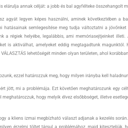
 elárulja annak célját: a jobb és bal agyfélteke összehangolt mű
ész agyát legyen képes használni, aminek következtében a bal 
elmi hatásainak semlegesítése meg tudja változtatni a jövőnk
ünk a régiek helyébe, legalábbis, ami memóriasejtjeinket ill
ket is aktiválhat, amelyeket eddig megtagadtunk magunktól. 
uk a VÁLASZTÁS lehetőségét minden olyan területen, ahol korá
ozunk, ezzel határozzuk meg, hogy milyen irányba kell haladnun
rt jött, mi a problémája. Ezt követően meghatározunk egy célt,
el meghatározzuk, hogy melyik élvez elsőbbséget, illetve esetle
hogy a kliens izmai megbízható választ adjanak a kezelés során.
lyen érzelmi töltet társul a problémához, majd kiteszteljük, h