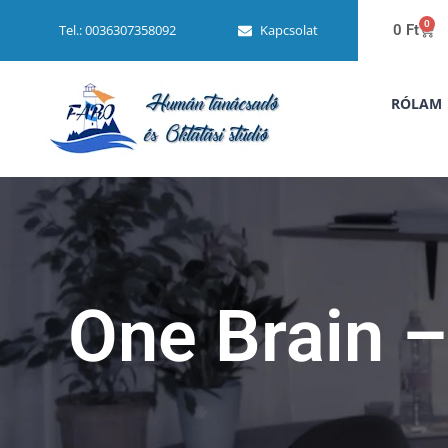
0
Kapcsolat
0
Ft
Tel.: 0036307358092
RÓLAM
One Brain –