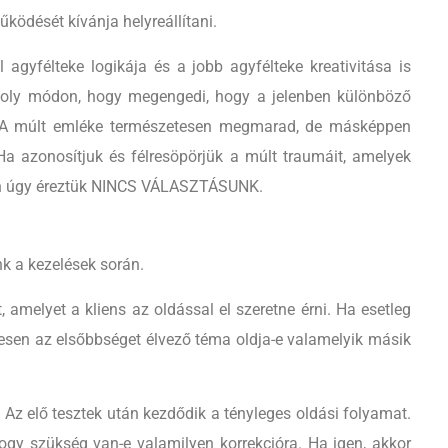
ködését kívánja helyreállítani.
agyfélteke logikája és a jobb agyfélteke kreativitása is
et oly módon, hogy megengedi, hogy a jelenben különböző
eti. A múlt emléke természetesen megmarad, de másképpen
Ha azonosítjuk és félresöpörjük a múlt traumáit, amelyek
bban úgy éreztük NINCS VÁLASZTÁSUNK.
k a kezelések során.
 amelyet a kliens az oldással el szeretne érni. Ha esetleg
gesen az elsőbbséget élvező téma oldja-e valamelyik másik
 Az elő tesztek után kezdődik a tényleges oldási folyamat.
ogy szükség van-e valamilyen korrekcióra. Ha igen, akkor