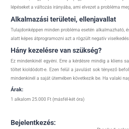
lépéseket a változás irányába, ami elvezet a probléma m
Alkalmazási területei, ellenjavallat
Tulajdonképpen minden probléma esetén alkalmazható, és e
alatt képes átprogramozni azt a rögzült negatív viselkedé
Hány kezelésre van szükség?
Ez mindenkinél egyéni. Erre a kérdésre mindig a kliens 
töltet kioldódott-e. Ezen felül a javulást sok tényező befo
mindenkinél a saját ütemében következik be. Ha valaki na
Árak:
1 alkalom 25.000 Ft (másfél-két óra)
Bejelentkezés: