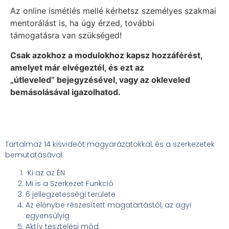
Az online ismétlés mellé kérhetsz személyes szakmai
mentorálást is, ha úgy érzed, további
támogatásra van szükséged!
Csak azokhoz a modulokhoz kapsz hozzáférést,
amelyet már elvégeztél, és ezt az
„útleveled” bejegyzésével, vagy az okleveled
bemásolásával igazolhatod.
Tartalmaz 14 kisvideót magyarázatokkal, és a szerkezetek
bemutatásával:
Ki az az ÉN
Mi is a Szerkezet Funkció
6 jellegzetességi területe
Az előnybe részesített magatartástól, az agyi
egyensúlyig
Aktív tesztelési mód