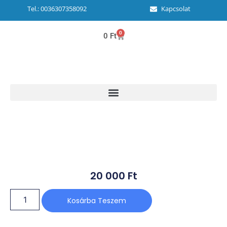
Tel.: 0036307358092
Kapcsolat
0
0
Ft
20 000
Ft
Kosárba Teszem