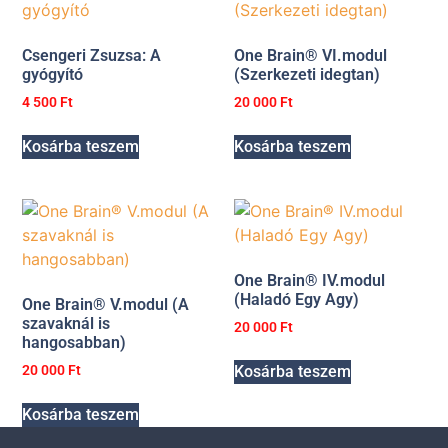
Csengeri Zsuzsa: A
One Brain® VI.modul
gyógyító
(Szerkezeti idegtan)
4 500
Ft
20 000
Ft
Kosárba teszem
Kosárba teszem
One Brain® IV.modul
(Haladó Egy Agy)
One Brain® V.modul (A
szavaknál is
20 000
Ft
hangosabban)
Kosárba teszem
20 000
Ft
Kosárba teszem