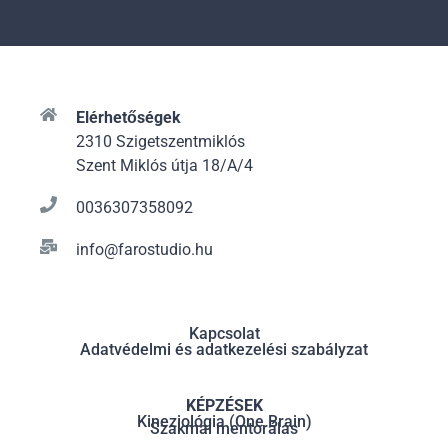
Elérhetőségek
2310 Szigetszentmiklós
Szent Miklós útja 18/A/4
0036307358092
info@farostudio.hu
Kapcsolat
Adatvédelmi és adatkezelési szabályzat
KÉPZÉSEK
Kineziológia (One Brain)
Szakmai mentorálás