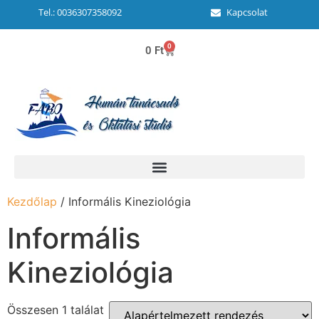
Tel.: 0036307358092
Kapcsolat
0
0
Ft
Kezdőlap
/ Informális Kineziológia
Informális
Kineziológia
Összesen 1 találat