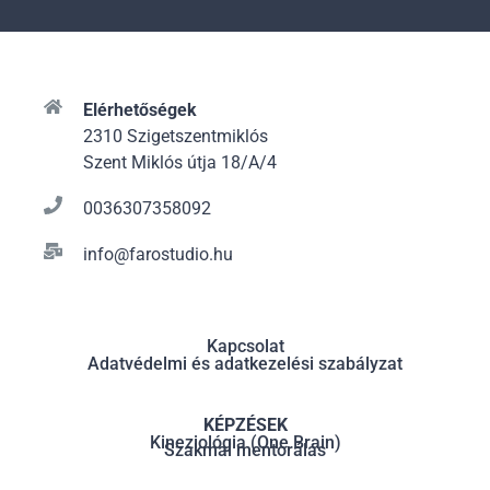
Elérhetőségek
2310 Szigetszentmiklós
Szent Miklós útja 18/A/4
0036307358092
info@farostudio.hu
Kapcsolat
Adatvédelmi és adatkezelési szabályzat
KÉPZÉSEK
Kineziológia (One Brain)
Szakmai mentorálás