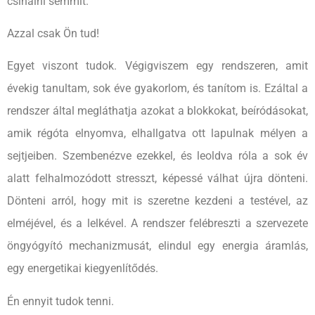
csinálni semmit.
Azzal csak Ön tud!
Egyet viszont tudok. Végigviszem egy rendszeren, amit
évekig tanultam, sok éve gyakorlom, és tanítom is. Ezáltal a
rendszer által megláthatja azokat a blokkokat, beíródásokat,
amik régóta elnyomva, elhallgatva ott lapulnak mélyen a
sejtjeiben. Szembenézve ezekkel, és leoldva róla a sok év
alatt felhalmozódott stresszt, képessé válhat újra dönteni.
Dönteni arról, hogy mit is szeretne kezdeni a testével, az
elméjével, és a lelkével. A rendszer felébreszti a szervezete
öngyógyító mechanizmusát, elindul egy energia áramlás,
egy energetikai kiegyenlítődés.
Én ennyit tudok tenni.