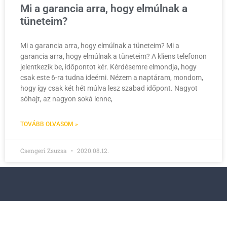
Mi a garancia arra, hogy elmúlnak a
tüneteim?
Mi a garancia arra, hogy elmúlnak a tüneteim? Mi a
garancia arra, hogy elmúlnak a tüneteim? A kliens telefonon
jelentkezik be, időpontot kér. Kérdésemre elmondja, hogy
csak este 6-ra tudna ideérni. Nézem a naptáram, mondom,
hogy így csak két hét múlva lesz szabad időpont. Nagyot
sóhajt, az nagyon soká lenne,
TOVÁBB OLVASOM »
Csengeri Zsuzsa
2020.08.12.