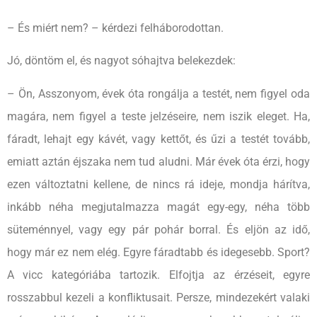
– És miért nem? – kérdezi felháborodottan.
Jó, döntöm el, és nagyot sóhajtva belekezdek:
– Ön, Asszonyom, évek óta rongálja a testét, nem figyel oda
magára, nem figyel a teste jelzéseire, nem iszik eleget. Ha,
fáradt, lehajt egy kávét, vagy kettőt, és űzi a testét tovább,
emiatt aztán éjszaka nem tud aludni. Már évek óta érzi, hogy
ezen változtatni kellene, de nincs rá ideje, mondja hárítva,
inkább néha megjutalmazza magát egy-egy, néha több
süteménnyel, vagy egy pár pohár borral. És eljön az idő,
hogy már ez nem elég. Egyre fáradtabb és idegesebb. Sport?
A vicc kategóriába tartozik. Elfojtja az érzéseit, egyre
rosszabbul kezeli a konfliktusait. Persze, mindezekért valaki