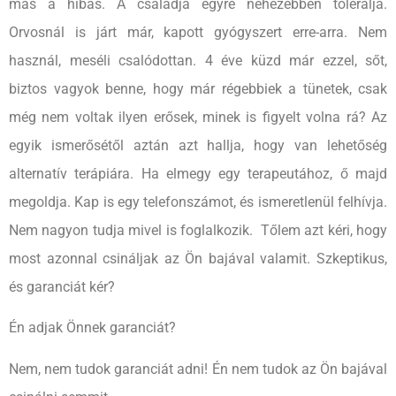
más a hibás. A családja egyre nehezebben tolerálja.
Orvosnál is járt már, kapott gyógyszert erre-arra. Nem
használ, meséli csalódottan. 4 éve küzd már ezzel, sőt,
biztos vagyok benne, hogy már régebbiek a tünetek, csak
még nem voltak ilyen erősek, minek is figyelt volna rá? Az
egyik ismerősétől aztán azt hallja, hogy van lehetőség
alternatív terápiára. Ha elmegy egy terapeutához, ő majd
megoldja. Kap is egy telefonszámot, és ismeretlenül felhívja.
Nem nagyon tudja mivel is foglalkozik. Tőlem azt kéri, hogy
most azonnal csináljak az Ön bajával valamit. Szkeptikus,
és garanciát kér?
Én adjak Önnek garanciát?
Nem, nem tudok garanciát adni! Én nem tudok az Ön bajával