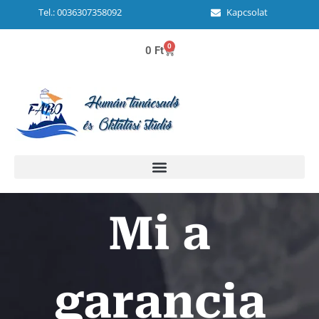
Tel.: 0036307358092
Kapcsolat
0
0
Ft
Mi a
garancia