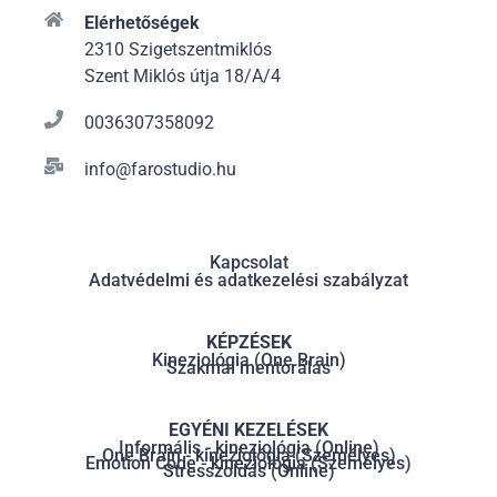
Elérhetőségek
2310 Szigetszentmiklós
Szent Miklós útja 18/A/4
0036307358092
info@farostudio.hu
Kapcsolat
Adatvédelmi és adatkezelési szabályzat
KÉPZÉSEK
Kineziológia (One Brain)
Szakmai mentorálás
EGYÉNI KEZELÉSEK
Informális - kineziológia (Online)
One Brain - kineziológia (Személyes)
Emotion Code - kineziológia (Személyes)
Stresszoldás (Online)