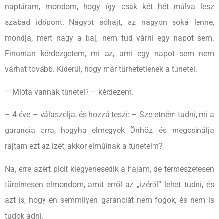
naptáram, mondom, hogy így csak két hét múlva lesz
szabad időpont. Nagyot sóhajt, az nagyon soká lenne,
mondja, mert nagy a baj, nem tud várni egy napot sem.
Finoman kérdezgetem, mi az, ami egy napot sem nem
várhat tovább. Kiderül, hogy már tűrhetetlenek a tünetei.
– Mióta vannak tünetei? – kérdezem.
– 4 éve – válaszolja, és hozzá teszi: – Szeretném tudni, mi a
garancia arra, hogyha elmegyek Önhöz, és megcsinálja
rajtam ezt az izét, akkor elmúlnak a tüneteim?
Na, erre azért picit kiegyenesedik a hajam, de természetesen
türelmesen elmondom, amit erről az „izéről” lehet tudni, és
azt is, hogy én semmilyen garanciát nem fogok, és nem is
tudok adni.