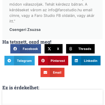
módon válaszoljak. Tehát kérdezz bátran. A
kérdéseket várom az info@farostudio.hu email
címre, vagy a Faro Studio FB oldalán, vagy akár
itt.”
Csengeri Zsuzsa
Ha tetszett, oszd meg!
Facebook
X
Threads
Telegram
Pinterest
LinkedIn
Email
Ez is érdekelhet: