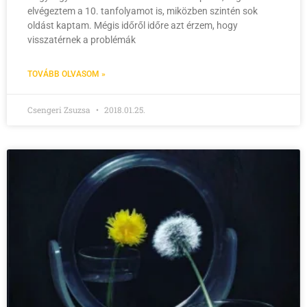
elvégeztem a 10. tanfolyamot is, miközben szintén sok
oldást kaptam. Mégis időről időre azt érzem, hogy
visszatérnek a problémák
TOVÁBB OLVASOM »
Csengeri Zsuzsa
2018.01.25.