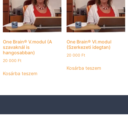
One Brain® V.modul (A
One Brain® VI.modul
szavaknál is
(Szerkezeti idegtan)
hangosabban)
20 000
Ft
20 000
Ft
Kosárba teszem
Kosárba teszem