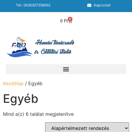
Tel.: 0036307358092
Kapcsolat
0
0
Ft
Kezdőlap
/ Egyéb
Egyéb
Mind a(z) 6 találat megjelenítve