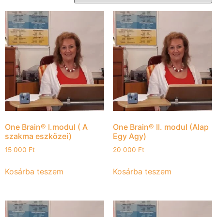
One Brain® I.modul ( A
One Brain® II. modul (Alap
szakma eszközei)
Egy Agy)
15 000
Ft
20 000
Ft
Kosárba teszem
Kosárba teszem