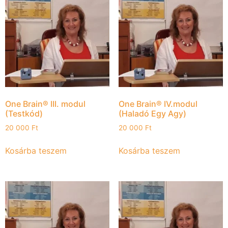
One Brain® III. modul
One Brain® IV.modul
(Testkód)
(Haladó Egy Agy)
20 000
Ft
20 000
Ft
Kosárba teszem
Kosárba teszem