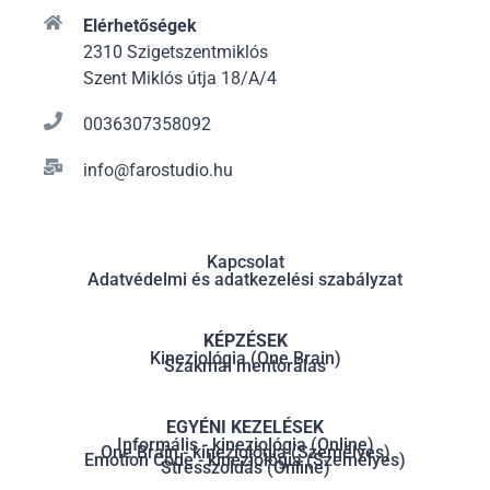
Elérhetőségek
2310 Szigetszentmiklós
Szent Miklós útja 18/A/4
0036307358092
info@farostudio.hu
Kapcsolat
Adatvédelmi és adatkezelési szabályzat
KÉPZÉSEK
Kineziológia (One Brain)
Szakmai mentorálás
EGYÉNI KEZELÉSEK
Informális - kineziológia (Online)
One Brain - kineziológia (Személyes)
Emotion Code - kineziológia (Személyes)
Stresszoldás (Online)