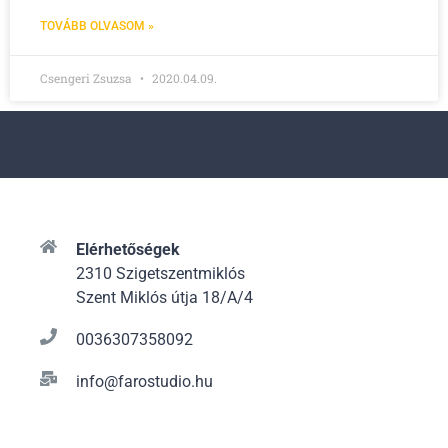
TOVÁBB OLVASOM »
Csengeri Zsuzsa
2020.04.09.
Elérhetőségek
2310 Szigetszentmiklós
Szent Miklós útja 18/A/4
0036307358092
info@farostudio.hu