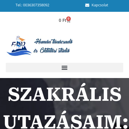
Tel.: 0036307358092
Kapcsolat
0
0
Ft
SZAKRÁLIS
UTAZÁSAIM: