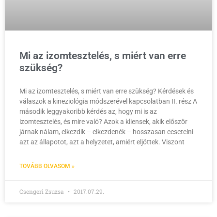
Mi az izomtesztelés, s miért van erre
szükség?
Mi az izomtesztelés, s miért van erre szükség? Kérdések és
válaszok a kineziológia módszerével kapcsolatban II. rész A
második leggyakoribb kérdés az, hogy mi is az
izomtesztelés, és mire való? Azok a kliensek, akik először
járnak nálam, elkezdik – elkezdenék – hosszasan ecsetelni
azt az állapotot, azt a helyzetet, amiért eljöttek. Viszont
TOVÁBB OLVASOM »
Csengeri Zsuzsa
2017.07.29.