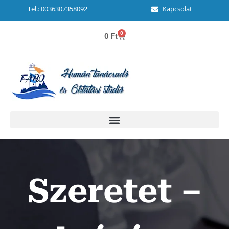
Tel.: 0036307358092
Kapcsolat
0
0
Ft
Szeretet –