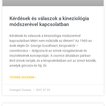
Kérdések és válaszok a kineziológia
módszerével kapcsolatban
Kérdések és válaszok a kineziológia módszerével
kapcsolatban Miért nem működik az életem? Az 1960-as
évek elején Dr. George Goodheart, kiropraktőr –
csontkovács – dolgozta ki az izmok vizsgálatának és
tesztelésének koncepcióját. A csontot általában párban
lévő izmok tartják, és a kiropraktikában azt az izmot kezelik,
amelyik görcsös és fáj. Dr.
TOVÁBB OLVASOM »
Csengeri Zsuzsa
2017.07.23.