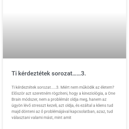
Ti kérdeztétek sorozat……3.
Ti kérdeztétek sorozat……3. Miért nem működik az életem?
Először azt szeretném rögzíteni, hogy a kineziológia, a One
Brain módszer, nem a problémát oldja meg, hanem az
ügyön lévő stresszt kezeli, azt oldja, és ezáltal a kliens tud
majd dönteni az ő problémájával kapcsolatban, azaz, tud
választani valami mást, mint amit