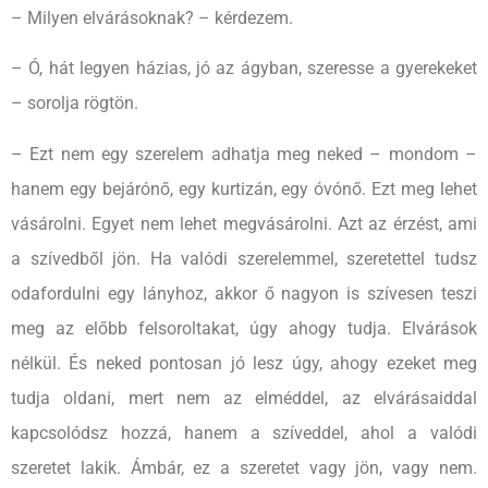
– Milyen elvárásoknak? – kérdezem.
– Ó, hát legyen házias, jó az ágyban, szeresse a gyerekeket
– sorolja rögtön.
– Ezt nem egy szerelem adhatja meg neked – mondom –
hanem egy bejárónő, egy kurtizán, egy óvónő. Ezt meg lehet
vásárolni. Egyet nem lehet megvásárolni. Azt az érzést, ami
a szívedből jön. Ha valódi szerelemmel, szeretettel tudsz
odafordulni egy lányhoz, akkor ő nagyon is szívesen teszi
meg az előbb felsoroltakat, úgy ahogy tudja. Elvárások
nélkül. És neked pontosan jó lesz úgy, ahogy ezeket meg
tudja oldani, mert nem az elméddel, az elvárásaiddal
kapcsolódsz hozzá, hanem a szíveddel, ahol a valódi
szeretet lakik. Ámbár, ez a szeretet vagy jön, vagy nem.