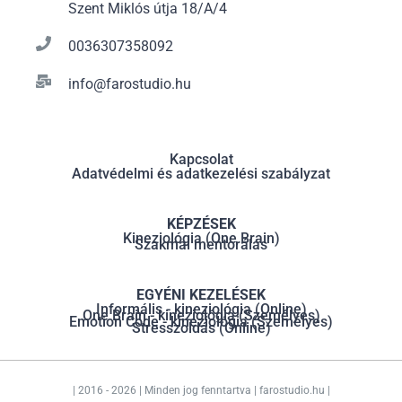
Szent Miklós útja 18/A/4
0036307358092
info@farostudio.hu
Kapcsolat
Adatvédelmi és adatkezelési szabályzat
KÉPZÉSEK
Kineziológia (One Brain)
Szakmai mentorálás
EGYÉNI KEZELÉSEK
Informális - kineziológia (Online)
One Brain - kineziológia (Személyes)
Emotion Code - kineziológia (Személyes)
Stresszoldás (Online)
| 2016 - 2026 | Minden jog fenntartva | farostudio.hu |