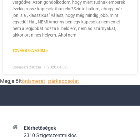
vergődve! Azon gondolkodom, hogy miért tudnak emberek
évekig rossz kapcsolatban élni?Szinte hallom, ahogy már
jön is a „klasszikus” válasz, hogy még mindig jobb, mint
egyedül.Hát, NEM!Amennyiben egy kapcsolat nem emel,
nem a legjobbat hozza ki belőlem, nem ad szárnyakat,
akkor ott nincs helyem. Ahol nem
TOVÁBB OLVASOM »
Csengeri Zsuzsa
2020.04.07.
Megjelölt
önismeret
,
párkapcsolat
Elérhetőségek
2310 Szigetszentmiklós