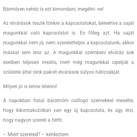
Bármilyen nehéz is ezt kimondani, megélni: ne!
Az elvárások teszik tönkre a kapcsolatokat, beleértve a saját
magunkkal való kapcsolatot is. És főleg azt. Ha saját
magunkkal nem jó, nem szeretetteljes a kapcsolatunk, akkor
mással sem lesz az. A magunkkal szembeni elvárás sok
esetben teljesen irreális, mert még magunkkal cipeljük a
szüleink által ránk pakolt elvárások súlyos hátizsákját.
Milyen jó is lenne letenni!
A napokban fiatal barátnőm csillogó szemekkel mesélte,
hogy kibontakozóban van egy új kapcsolata, és úgy érzi,
hogy nagyon szereti a férfit.
– Miért szereted? – kérdeztem.