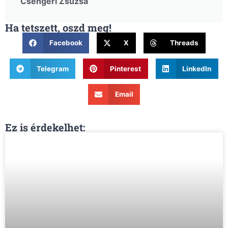
Csengeri Zsuzsa
Ha tetszett, oszd meg!
Facebook
X
Threads
Telegram
Pinterest
LinkedIn
Email
Ez is érdekelhet: