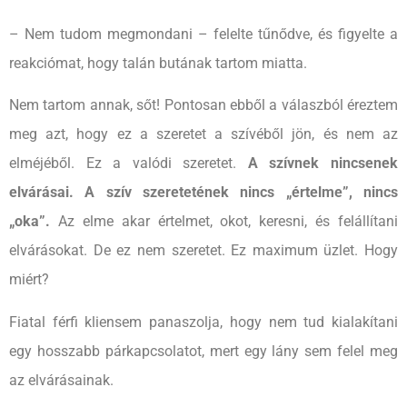
– Nem tudom megmondani – felelte tűnődve, és figyelte a
reakciómat, hogy talán butának tartom miatta.
Nem tartom annak, sőt! Pontosan ebből a válaszból éreztem
meg azt, hogy ez a szeretet a szívéből jön, és nem az
elméjéből. Ez a valódi szeretet.
A szívnek nincsenek
elvárásai. A szív szeretetének nincs „értelme”, nincs
„oka”.
Az elme akar értelmet, okot, keresni, és felállítani
elvárásokat. De ez nem szeretet. Ez maximum üzlet. Hogy
miért?
Fiatal férfi kliensem panaszolja, hogy nem tud kialakítani
egy hosszabb párkapcsolatot, mert egy lány sem felel meg
az elvárásainak.