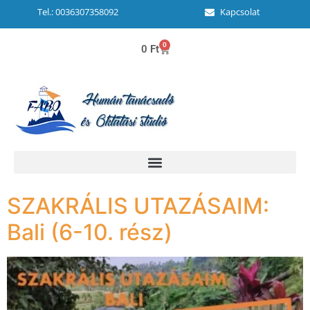
Tel.: 0036307358092
Kapcsolat
0
0
Ft
SZAKRÁLIS UTAZÁSAIM:
Bali (6-10. rész)