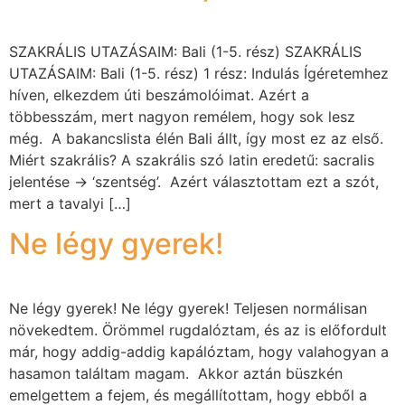
SZAKRÁLIS UTAZÁSAIM: Bali (1-5. rész) SZAKRÁLIS
UTAZÁSAIM: Bali (1-5. rész) 1 rész: Indulás Ígéretemhez
híven, elkezdem úti beszámolóimat. Azért a
többesszám, mert nagyon remélem, hogy sok lesz
még. A bakancslista élén Bali állt, így most ez az első.
Miért szakrális? A szakrális szó latin eredetű: sacralis
jelentése → ‘szentség’. Azért választottam ezt a szót,
mert a tavalyi […]
Ne légy gyerek!
Ne légy gyerek! Ne légy gyerek! Teljesen normálisan
növekedtem. Örömmel rugdalóztam, és az is előfordult
már, hogy addig-addig kapálóztam, hogy valahogyan a
hasamon találtam magam. Akkor aztán büszkén
emelgettem a fejem, és megállítottam, hogy ebből a