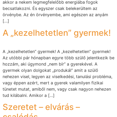
akkor a nekem legmegfelelőbb energiába fogok
becsatlakozni. És egyszer csak belekerültem az
örvénybe. Az én örvényembe, ami egészen az anyám
[…]
A „kezelhetetlen” gyermek!
A „kezelhetetlen” gyermek! A „kezelhetetlen” gyermek!
Az utóbbi pár hónapban egyre több szülő jelentkezik be
hozzám, aki úgymond „nem bír” a gyerekével. A
gyermek olyan dolgokat „produkál” amit a szülő
nehezen visel, legyen az viselkedési, tanulási probléma,
vagy éppen azért, mert a gyerek valamilyen fizikai
tünetet mutat, amiből nem, vagy csak nagyon nehezen
tud kilábalni. Amikor a […]
Szeretet – elvárás –
csalódás