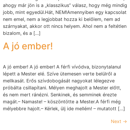
ahogy már jön is a „klasszikus” válasz, hogy még mindig
jobb, mint egyedül.Hát, NEM!Amennyiben egy kapcsolat
nem emel, nem a legjobbat hozza ki belőlem, nem ad
szárnyakat, akkor ott nincs helyem. Ahol nem a feltétlen
bizalom, és a […]
A jó ember!
A jó ember! A jó ember! A férfi vívódva, bizonytalanul
lépett a Mester elé. Szíve ütemesen verte belülről a
mellkasát. Erős szívdobogását nagyokat lélegezve
próbálta csillapítani. Mélyen meghajolt a Mester előtt,
és nem mert ránézni. Senkinek, és semminek érezte
magát.– Namaste! – köszöntötte a Mester.A férfi még
mélyebbre hajolt.– Kérlek, ülj ide mellém! – mutatott […]
Next
→