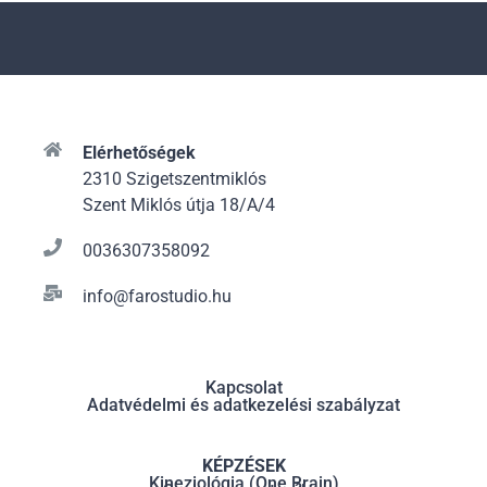
Elérhetőségek
2310 Szigetszentmiklós
Szent Miklós útja 18/A/4
0036307358092
info@farostudio.hu
Kapcsolat
Adatvédelmi és adatkezelési szabályzat
KÉPZÉSEK
Kineziológia (One Brain)