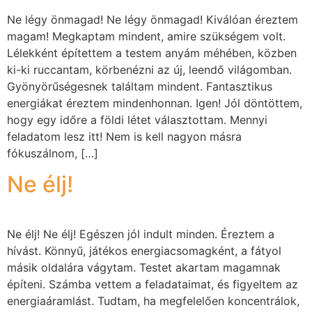
Ne légy önmagad! Ne légy önmagad! Kiválóan éreztem
magam! Megkaptam mindent, amire szükségem volt.
Lélekként építettem a testem anyám méhében, közben
ki-ki ruccantam, körbenézni az új, leendő világomban.
Gyönyörűségesnek találtam mindent. Fantasztikus
energiákat éreztem mindenhonnan. Igen! Jól döntöttem,
hogy egy időre a földi létet választottam. Mennyi
feladatom lesz itt! Nem is kell nagyon másra
fókuszálnom, […]
Ne élj!
Ne élj! Ne élj! Egészen jól indult minden. Éreztem a
hívást. Könnyű, játékos energiacsomagként, a fátyol
másik oldalára vágytam. Testet akartam magamnak
építeni. Számba vettem a feladataimat, és figyeltem az
energiaáramlást. Tudtam, ha megfelelően koncentrálok,