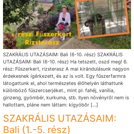
SZAKRÁLIS UTAZÁSAIM: Bali (6-10. rész) SZAKRÁLIS
UTAZÁSAIM: Bali (6-10. rész) Ha tetszett, oszd meg! 6.
rész: Fűszerkert, rizsterasz A mai kirándulásunk nagyon
érdekesnek ígérkezett, és az is volt. Egy fűszerfarmra
látogattunk el, ahol természetes élőhelyén láthattunk
különböző fűszercserjéket., mint pl. fahéj, vanília,
ginzeng, gyömbér, kurkuma, stb. Ilyen növényről nem is
hallottam, pláne nem láttam: kígyóbőr […]
SZAKRÁLIS UTAZÁSAIM:
Bali (1.-5. rész)